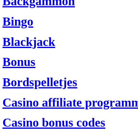
Backgammon
Bingo
Blackjack
Bonus
Bordspelletjes
Casino affiliate program
Casino bonus codes