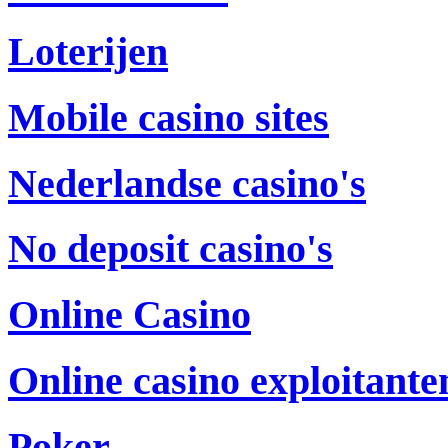
Loterijen
Mobile casino sites
Nederlandse casino's
No deposit casino's
Online Casino
Online casino exploitante
Poker