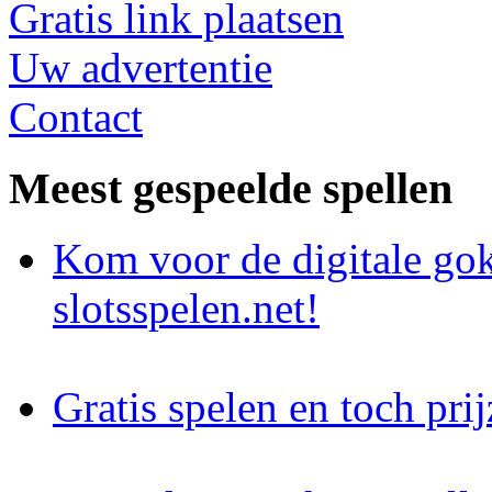
Gratis link plaatsen
Uw advertentie
Contact
Meest gespeelde spellen
Kom voor de digitale gok
slotsspelen.net!
Gratis spelen en toch pri