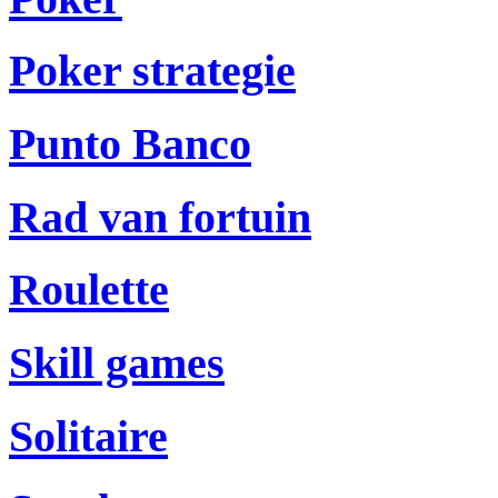
Poker strategie
Punto Banco
Rad van fortuin
Roulette
Skill games
Solitaire