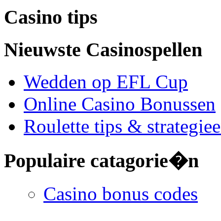
Casino tips
Nieuwste Casinospellen
Wedden op EFL Cup
Online Casino Bonussen
Roulette tips & strategie
Populaire catagorie�n
Casino bonus codes