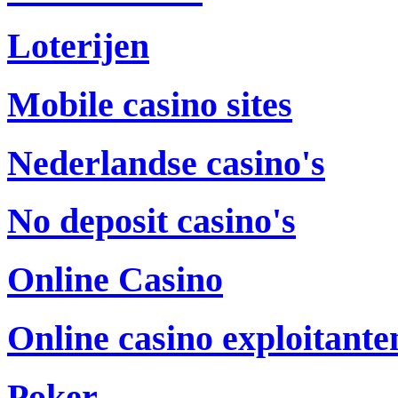
Loterijen
Mobile casino sites
Nederlandse casino's
No deposit casino's
Online Casino
Online casino exploitante
Poker