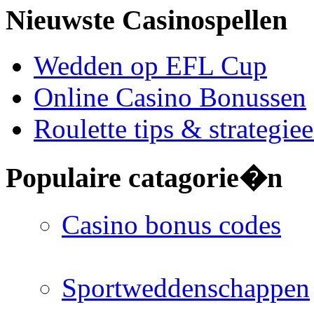
Nieuwste Casinospellen
Wedden op EFL Cup
Online Casino Bonussen
Roulette tips & strategie
Populaire catagorie�n
Casino bonus codes
Sportweddenschappen