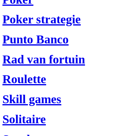
Poker strategie
Punto Banco
Rad van fortuin
Roulette
Skill games
Solitaire