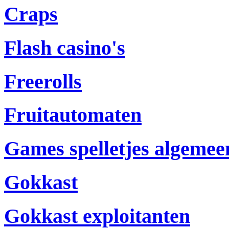
Craps
Flash casino's
Freerolls
Fruitautomaten
Games spelletjes algemee
Gokkast
Gokkast exploitanten