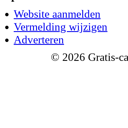
Website aanmelden
Vermelding wijzigen
Adverteren
© 2026 Gratis-ca