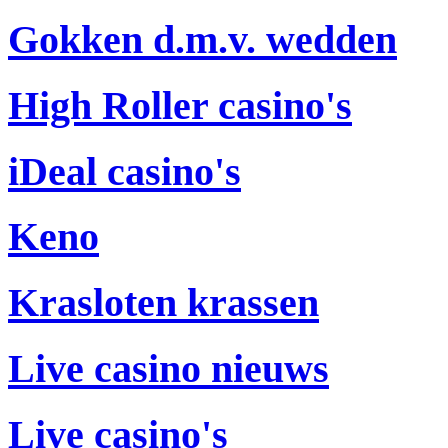
Gokken d.m.v. wedden
High Roller casino's
iDeal casino's
Keno
Krasloten krassen
Live casino nieuws
Live casino's