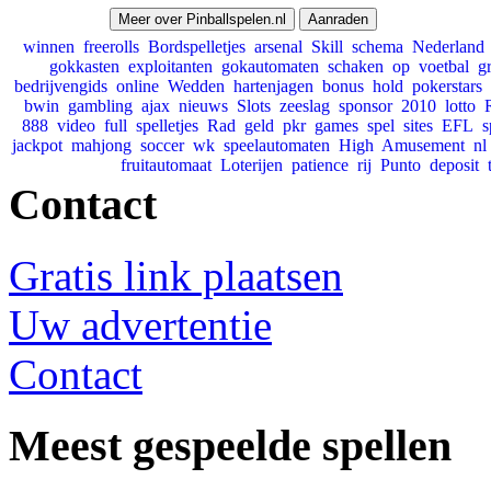
Meer over Pinballspelen.nl
Aanraden
winnen
freerolls
Bordspelletjes
arsenal
Skill
schema
Nederlan
gokkasten
exploitanten
gokautomaten
schaken
op
voetbal
g
bedrijvengids
online
Wedden
hartenjagen
bonus
hold
pokerstars
bwin
gambling
ajax
nieuws
Slots
zeeslag
sponsor
2010
lotto
888
video
full
spelletjes
Rad
geld
pkr
games
spel
sites
EFL
s
jackpot
mahjong
soccer
wk
speelautomaten
High
Amusement
n
fruitautomaat
Loterijen
patience
rij
Punto
deposit
Contact
Gratis link plaatsen
Uw advertentie
Contact
Meest gespeelde spellen