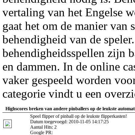
vertaling van het Engelse wo
gaat het om de manier van sp
behendigheid van de speler
behendigheidsspellen zijn 
en dammen. In de online cas
vaker gespeeld worden voor 
categorie vindt u een overz
Highscores breken van andere pinballers op de leukste automat
Speel flipper of pinball op de leukste flipperkasten!
Datum toegevoegd: 2010-11-05 14:17:25
Aantal Hits: 2
Google PR: