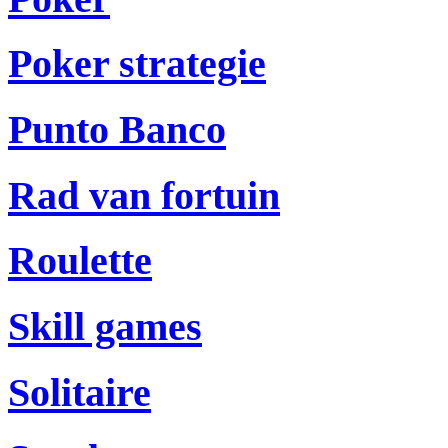
Poker strategie
Punto Banco
Rad van fortuin
Roulette
Skill games
Solitaire