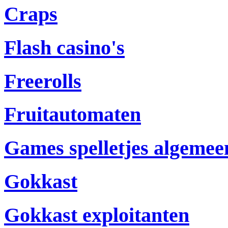
Craps
Flash casino's
Freerolls
Fruitautomaten
Games spelletjes algemee
Gokkast
Gokkast exploitanten